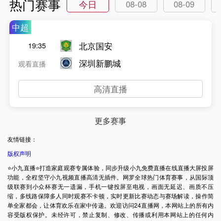
热门赛事
今日
08-08
08-09
中超
北京国安
19:35
深圳新鹏城
观看直播
高清直播
更多赛事
友情链接：
版权声明
⭐️小九直播⭐️打造家庭观赛专属体验，同步升级小九免费直播在线直播大屏投屏
功能，全程坚守小九视频直播高清无插件。网罗全球热门体育赛事，从国际顶
级联赛到小众杯赛无一遗漏，手机一键投屏至电视，画面无延迟、画质不压
缩，多线路保障多人同时观赛不卡顿，实时更新比赛动态与赛场解读，操作简
单全家都会，让体育欢乐在家中传递。欢迎访问24直播网，本网站上的所有内
容受版权保护。未经许可，禁止复制、修改、传播或利用本网站上的任何内