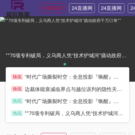
所有联赛
24直播网
24直播网
2
NBA
世界杯
**70项专利破局，义乌商人凭“技术护城河”撬动政府千万订单****70项专利破局，义乌商人凭“技术护城河”撬动政府千万订单**
“时代广场撕裂时空：全息投影『唤醒』世界杯永恒瞬间”
快讯
blue2
边裁体能衰减临界点与越位误判的隐性关联机制——基于世界杯跑动负荷累积的实证分析
快讯
blue2
“时代广场撕裂时空：全息投影『唤醒』世界杯永恒瞬间”
热讯
blue2
**70项专利破局，义乌商人凭“技术护城河”撬动政府千万订单**
热讯
blue2