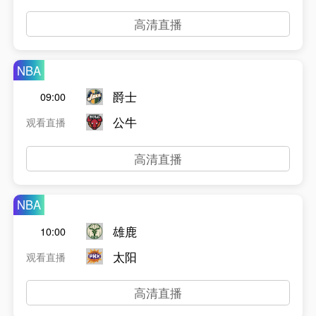
高清直播
NBA
爵士
09:00
公牛
观看直播
高清直播
NBA
雄鹿
10:00
太阳
观看直播
高清直播