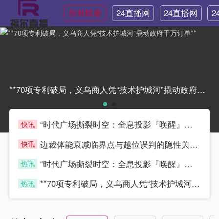
所有联赛
24直播网
24直播网
2
NBA
世界杯
**70项专利破局，义乌商人凭“技术护城河”撬动政府千万订单****70项专利破局，义乌商人凭“技术护城河”撬动政府千万订单**
“时代广场撕裂时空：全息投影『唤醒』世界杯永恒瞬间”
快讯
blue2
边裁体能衰减临界点与越位误判的隐性关联机制——基于世界杯跑动负荷累积的实证分析
快讯
blue2
“时代广场撕裂时空：全息投影『唤醒』世界杯永恒瞬间”
热讯
blue2
**70项专利破局，义乌商人凭“技术护城河”撬动政府千万订单**
热讯
blue2