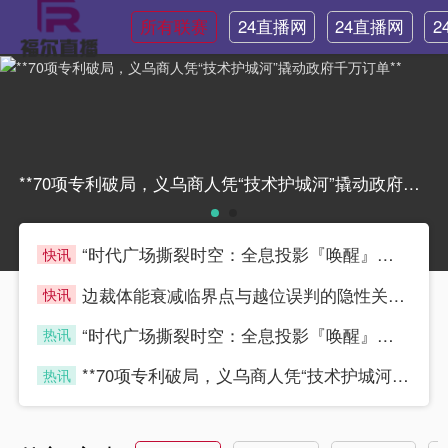
所有联赛
24直播网
24直播网
2
NBA
世界杯
**70项专利破局，义乌商人凭“技术护城河”撬动政府千万订单****70项专利破局，义乌商人凭“技术护城河”撬动政府千万订单**
“时代广场撕裂时空：全息投影『唤醒』世界杯永恒瞬间”
快讯
blue2
边裁体能衰减临界点与越位误判的隐性关联机制——基于世界杯跑动负荷累积的实证分析
快讯
blue2
“时代广场撕裂时空：全息投影『唤醒』世界杯永恒瞬间”
热讯
blue2
**70项专利破局，义乌商人凭“技术护城河”撬动政府千万订单**
热讯
blue2