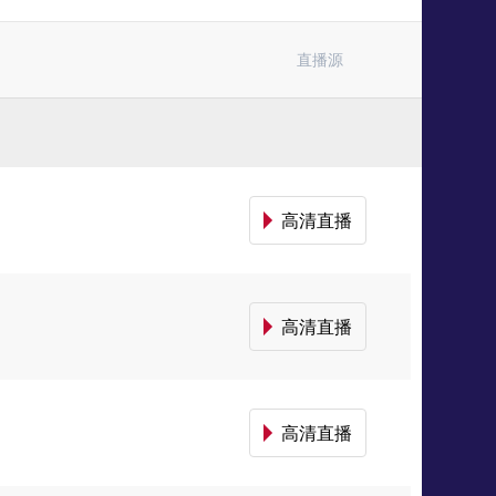
直播源
高清直播
高清直播
高清直播
高清直播
高清直播
高清直播
高清直播