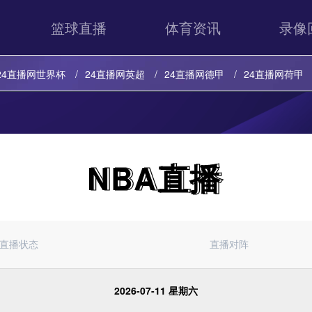
篮球直播
体育资讯
录像
24直播网世界杯
24直播网英超
24直播网德甲
24直播网荷甲
24直播网中超
24直播网法乙
24直播网西乙
24直播网英冠
24直播网巴西甲
24直播网荷乙
24直播网葡甲
24直播网德
NBA直播
NBA直播
24直播网中甲
24直播网阿塞超
24直播网丹麦超
24直播网冰
24直播网芬超
24直播网瑞士超
24直播网苏超
直播状态
直播对阵
2026-07-11 星期六