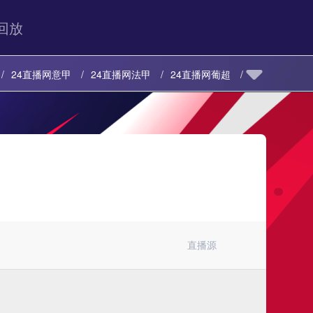
回放
24直播网意甲
24直播网法甲
24直播网葡超
24直播网日职乙
24直播网日职联
乙
24直播网意乙
24直播网韩K联
岛超
24直播网挪超
24直播网瑞典超
直播源