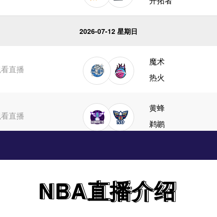
开拓者
2026-07-12 星期日
魔术
观看直播
热火
黄蜂
观看直播
鹈鹕
76人
观看直播
步行者
NBA直播介绍
NBA直播介绍
马刺
观看直播
尼克斯