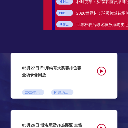
球迷放生鸭子反被追，世界杯
球迷放生鸭子反被追
世界杯赛后上演“鸭力反扑”
凯尔特人
爵士
观看直播
观看直播
2026巅峰决战：潘帕斯雄鹰
2026巅峰决战：潘帕斯雄鹰再战高卢雄鸡
黄蜂
公牛
世界杯北美新星！戴维斯加
世界杯北美新星！戴维斯加拿大飞翼
勇士
雄鹿
观看直播
观看直播
雷霆
太阳
开拓者
开拓者
观看直播
观看直播
05月24日 利雅得胜利vs卡利杰 全
魔术
森林狼
场录像
奇才
2026-07-15 星期三
观看直播
比赛录像
利雅得胜利
国王
火箭
观看直播
雄鹿
76人
观看直播
马刺
05月23日 利雅得胜利vs卡利杰 全