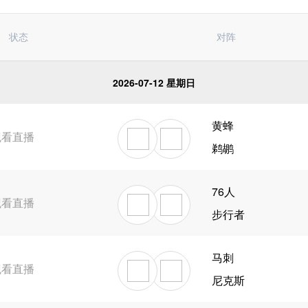
状态
对阵
鹈鹕
观看直播
太阳
2026-07-12 星期日
活塞
观看直播
黄蜂
骑士
观看直播
鹈鹕
凯尔特人
观看直播
76人
黄蜂
观看直播
步行者
勇士
观看直播
马刺
雷霆
观看直播
尼克斯
开拓者