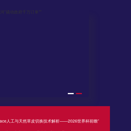
高清直播
高清直播
高清直播
高清直播
高清直播
高清直播
界杯永恒瞬间”
**70项专利破局，义乌
高清直播
高清直播
牛，情感与生态的别样交汇