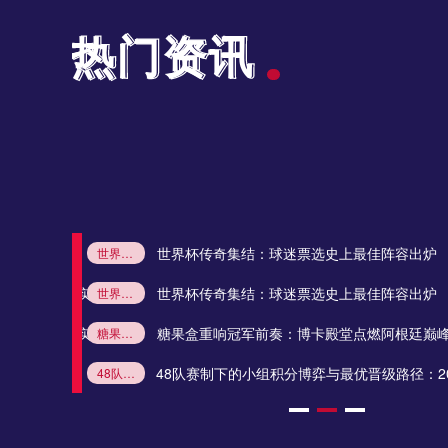
NBA
04:00
热门资讯
热门资讯
德WDBBL
19:35
NBA
04:30
NBA
06:00
2026世界杯点球革命：ABBA新规首演——规则迭
2026世界杯点球革命：ABBA新规首演——规则迭代、战术裂变与历史拐点
NBA
03:00
2026世界杯点球革命：ABBA新规首演——规则迭
2026世界杯点球革命：ABBA新规首演——规则迭代、战术裂变与历史拐点
NBA
07:00
姆巴佩独中两元，法国强势挺进决赛
姆巴佩独中两元
法国强势挺进决赛
界杯战略模拟
季军之战：英格兰三球制胜，3-2力克摩洛哥锁
季军之战：英格兰三球制胜
3-2力克摩洛哥锁定第三
NBA
04:00
NBA
08:00
“穹顶之下的绿茵革命：BC Place人工与天然草皮切换技术解析——2026