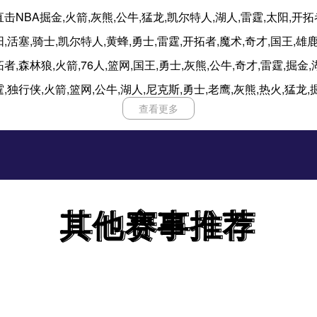
A掘金,火箭,灰熊,公牛,猛龙,凯尔特人,湖人,雷霆,太阳,开拓者,
阳,活塞,骑士,凯尔特人,黄蜂,勇士,雷霆,开拓者,魔术,奇才,国王,雄
森林狼
观看直播
者,森林狼,火箭,76人,篮网,国王,勇士,灰熊,公牛,奇才,雷霆,掘金,
掘金
雷霆,独行侠,火箭,篮网,公牛,湖人,尼克斯,勇士,老鹰,灰熊,热火
查看更多
篮网
网打尽！全球焦点赛事，免费畅享！战火重燃，NBA燃情开赛！
观看直播
老鹰
猛龙
观看直播
火箭
其他赛事推荐
其他赛事推荐
独行侠
观看直播
湖人
2026-07-13 星期一