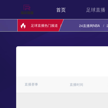
首页
足球直播
足球直播热门频道
24直播网NBA
24直播网西甲
24直播网美职业
24直播网中乙
24直播网俄超
直播赛事
直播时间