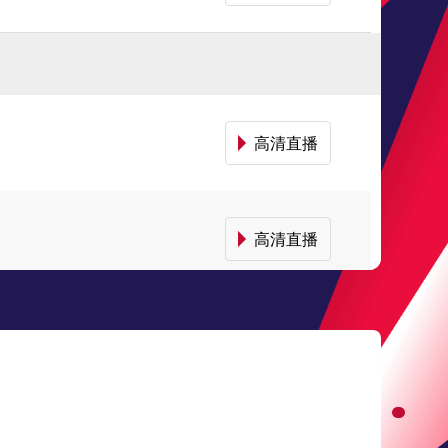
高清直播
高清直播
高清直播
高清直播