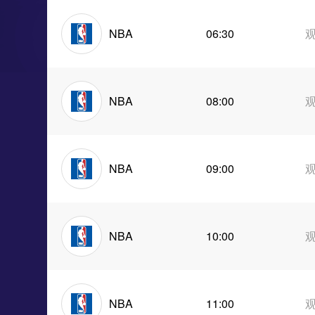
NBA
06:30
NBA
08:00
NBA
09:00
NBA
10:00
NBA
11:00