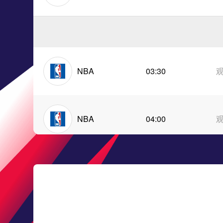
NBA
03:30
NBA
04:00
NBA
05:30
NBA
06:00