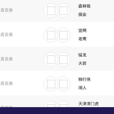
观看直播
森林狼
魔术
观看直播
掘金
奇才
观看直播
篮网
国王
观看直播
老鹰
雄鹿
观看直播
猛龙
马刺
观看直播
火箭
爵士
观看直播
独行侠
快船
观看直播
湖人
2026-07-14 星期二
天津津门虎
观看直播
辽宁铁人
尼克斯