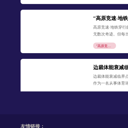
“高原竞速·地
高原竞速·地铁穿
无数次奇迹。但每
“高原竞速·地铁穿行的奥运荣光”
边裁体能衰减临界
作为一名从事体育
边裁体能衰减临界点与越位误判的隐性关联机制——基于世界杯跑动负荷累积的实证分析
边裁体能衰减临界
友情链接：