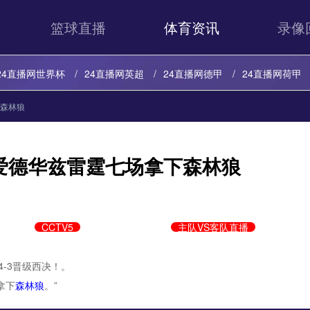
篮球直播
体育资讯
录像
24直播网世界杯
24直播网英超
24直播网德甲
24直播网荷甲
下森林狼
24直播网中超
24直播网法乙
24直播网西乙
24直播网英冠
24直播网巴西甲
24直播网荷乙
24直播网葡甲
24直播网德
大爱德华兹雷霆七场拿下森林狼
24直播网中甲
24直播网阿塞超
24直播网丹麦超
24直播网冰
24直播网芬超
24直播网瑞士超
24直播网苏超
CCTV5
主队VS客队直播
4-3晋级西决！。
拿下
森林狼
。
”