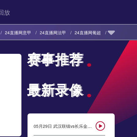
回放
24直播网意甲
24直播网法甲
24直播网葡超
24直播网日职乙
24直播网日职联
赛事推荐
赛事推荐
乙
24直播网意乙
24直播网韩K联
岛超
24直播网挪超
24直播网瑞典超
最新录像
最新录像
05月29日 武汉联镇vs长乐金刚腿 全场录像