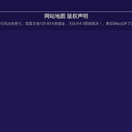
球场边
网站地图
版权声明
2026-07-19 11:14
9日讯次轮抢七，雷霆主场125-93大胜掘金，大比分4-3晋级西决！。赛后Skip点评
赛区白昼交通承载力峰值测算
的考验——2026世界杯赛区交通承载力之思当2026年世界杯的号角即
2026-07-19 11:14
结：球迷票选史上最佳阵容出炉
球迷票选史上最佳阵容出炉——当足球的星辰大海有了答案足球是什
跑与汗
2026-07-18 11:22