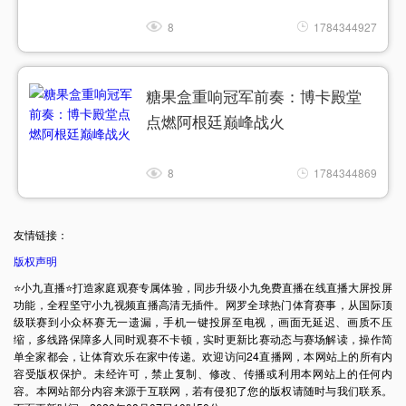
8
1784344927
糖果盒重响冠军前奏：博卡殿堂
点燃阿根廷巅峰战火
8
1784344869
友情链接：
版权声明
⭐️小九直播⭐️打造家庭观赛专属体验，同步升级小九免费直播在线直播大屏投屏
功能，全程坚守小九视频直播高清无插件。网罗全球热门体育赛事，从国际顶
级联赛到小众杯赛无一遗漏，手机一键投屏至电视，画面无延迟、画质不压
缩，多线路保障多人同时观赛不卡顿，实时更新比赛动态与赛场解读，操作简
单全家都会，让体育欢乐在家中传递。欢迎访问24直播网，本网站上的所有内
容受版权保护。未经许可，禁止复制、修改、传播或利用本网站上的任何内
容。本网站部分内容来源于互联网，若有侵犯了您的版权请随时与我们联系。