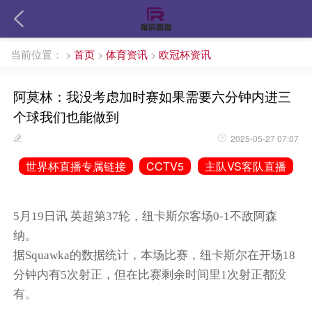
当前位置：
>
首页
>
体育资讯
>
欧冠杯资讯
阿莫林：我没考虑加时赛如果需要六分钟内进三
个球我们也能做到
2025-05-27 07:07
世界杯直播专属链接
CCTV5
主队VS客队直播
5月19日讯
英超第
37
轮，纽卡斯尔客场
0-1
不敌阿森
纳。
据
Squawka
的数据统计，本场比赛，纽卡斯尔在开场
18
分钟内有
5
次射正，但在比赛剩余时间里
1
次射正都没
有。