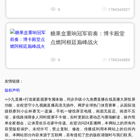
9
1784344927
糖果盒重响冠军前奏：博卡殿堂
点燃阿根廷巅峰战火
9
1784344869
友情链接：
版权声明
⭐️小九直播⭐️打造家庭观赛专属体验，同步升级小九免费直播在线直播大屏投屏
功能，全程坚守小九视频直播高清无插件。网罗全球热门体育赛事，从国际顶
级联赛到小众杯赛无一遗漏，手机一键投屏至电视，画面无延迟、画质不压
缩，多线路保障多人同时观赛不卡顿，实时更新比赛动态与赛场解读，操作简
单全家都会，让体育欢乐在家中传递。欢迎访问24直播网，本网站上的所有内
容受版权保护。未经许可，禁止复制、修改、传播或利用本网站上的任何内
容。本网站部分内容来源于互联网，若有侵犯了您的版权请随时与我们联系。