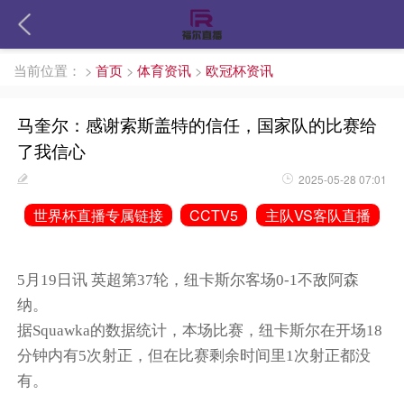
当前位置：
>
首页
>
体育资讯
>
欧冠杯资讯
马奎尔：感谢索斯盖特的信任，国家队的比赛给
了我信心
2025-05-28 07:01
世界杯直播专属链接
CCTV5
主队VS客队直播
5月19日讯
英超第
37
轮，纽卡斯尔客场
0-1
不敌阿森
纳。
据
Squawka
的数据统计，本场比赛，纽卡斯尔在开场
18
分钟内有
5
次射正，但在比赛剩余时间里
1
次射正都没
有。