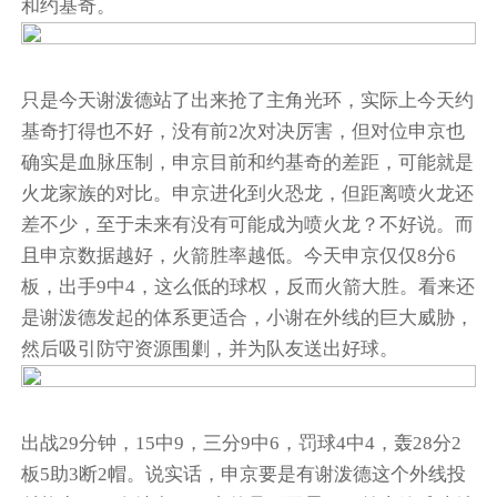
和约基奇。
只是今天谢泼德站了出来抢了主角光环，实际上今天约
基奇打得也不好，没有前2次对决厉害，但对位申京也
确实是血脉压制，申京目前和约基奇的差距，可能就是
火龙家族的对比。申京进化到火恐龙，但距离喷火龙还
差不少，至于未来有没有可能成为喷火龙？不好说。而
且申京数据越好，火箭胜率越低。今天申京仅仅8分6
板，出手9中4，这么低的球权，反而火箭大胜。看来还
是谢泼德发起的体系更适合，小谢在外线的巨大威胁，
然后吸引防守资源围剿，并为队友送出好球。
出战29分钟，15中9，三分9中6，罚球4中4，轰28分2
板5助3断2帽。说实话，申京要是有谢泼德这个外线投