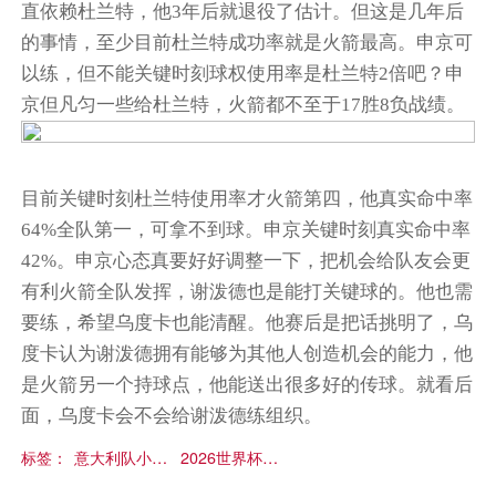
直依赖杜兰特，他3年后就退役了估计。但这是几年后
的事情，至少目前杜兰特成功率就是火箭最高。申京可
以练，但不能关键时刻球权使用率是杜兰特2倍吧？申
京但凡匀一些给杜兰特，火箭都不至于17胜8负战绩。
目前关键时刻杜兰特使用率才火箭第四，他真实命中率
64%全队第一，可拿不到球。申京关键时刻真实命中率
42%。申京心态真要好好调整一下，把机会给队友会更
有利火箭全队发挥，谢泼德也是能打关键球的。他也需
要练，希望
乌度卡
也能清醒。他赛后是把话挑明了，乌
度卡认为谢泼德拥有能够为其他人创造机会的能力，他
是火箭另一个持球点，他能送出很多好的传球。就看后
面，乌度卡会不会给谢泼德练组织。
标签：
意大利队小组赛首胜
2026世界杯重返赛场的开门红