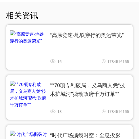
相关资讯
“高原竞速·地铁穿行的奥运荣光”
16
1784516165
**70项专利破局，义乌商人凭“技
术护城河”撬动政府千万订单**
18
1784516165
“时代广场撕裂时空：全息投影