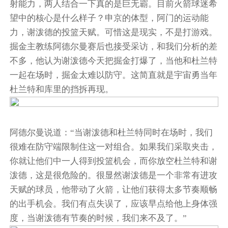
射能力，两人结合一下真的是巨无霸。目前火箭球迷希
望中的核心是什么样子？申京的体型，阿门的运动能
力，谢泼德的投篮天赋。可惜这是现实，不是打游戏。
掘金主教练
阿德尔曼
赛后也接受采访，和我们分析的差
不多，他认为谢泼德今天把掘金打爆了，当他和杜兰特
一起在场时，掘金太难以防守。这简直就是宇宙勇当年
杜兰特和库里的挡拆再现。
阿德尔曼说道：“当谢泼德和杜兰特同时在场时，我们
很难在防守端限制住这一对组合。如果我们采取夹击，
你就让他们中一人得到投篮机会，而你放空杜兰特和谢
泼德，这是很危险的。很显然谢泼德是一个非常有进攻
天赋的球员，他带动了火箭，让他们获得太多节奏顺畅
的出手机会。我们有点失误了，应该早点给他上身体强
度，当谢泼德有节奏的时候，我们来不及了。”