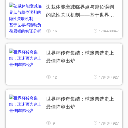
边裁体能衰减临界点与越位误判
的隐性关联机制——基于世界杯
跑动负荷累积的实证分析
16
1784430847
世界杯传奇集结：球迷票选史上
最佳阵容出炉
12
1784344927
世界杯传奇集结：球迷票选史上
最佳阵容出炉
9
1784344927