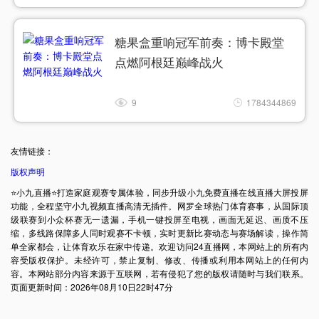
糖果盒重响冠军前奏：博卡殿堂
点燃阿根廷巅峰战火
9
1784344869
友情链接：
版权声明
⭐️小九直播⭐️打造家庭观赛专属体验，同步升级小九免费直播在线直播大屏投屏
功能，全程坚守小九视频直播高清无插件。网罗全球热门体育赛事，从国际顶
级联赛到小众杯赛无一遗漏，手机一键投屏至电视，画面无延迟、画质不压
缩，多线路保障多人同时观赛不卡顿，实时更新比赛动态与赛场解读，操作简
单全家都会，让体育欢乐在家中传递。欢迎访问24直播网，本网站上的所有内
容受版权保护。未经许可，禁止复制、修改、传播或利用本网站上的任何内
容。本网站部分内容来源于互联网，若有侵犯了您的版权请随时与我们联系。
页面更新时间：2026年08月10日22时47分