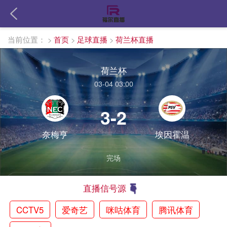
当前位置：
>
首页
>
足球直播
>
荷兰杯直播
荷兰杯
03-04 03:00
3-2
奈梅亨
埃因霍温
完场
直播信号源
CCTV5
爱奇艺
咪咕体育
腾讯体育