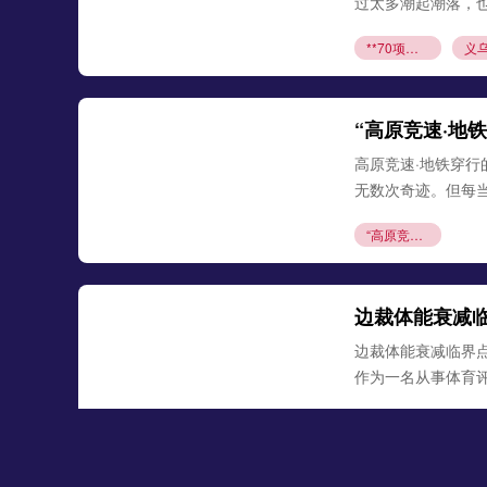
过太多潮起潮落，
**70项专利破局
“高原竞速·地
高原竞速·地铁穿
无数次奇迹。但每
“高原竞速·地铁穿行的奥运荣光”
边裁体能衰减临界
作为一名从事体育
边裁体能衰减临界点与越位误判的隐性关联机制——基于世界杯跑动负荷累积的实证分析