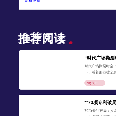
查看更多
推荐阅读
推荐阅读
“时代广场撕裂
时代广场撕裂时空
下，看着那些被全息
“时代广场撕裂时空：全息投影『唤醒』世界杯永恒瞬间”
**70项专利
70项专利破局：义