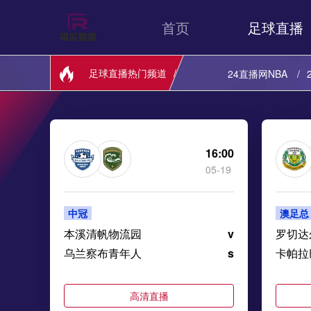
首页
足球直播
足球直播热门频道
24直播网NBA
24直播网西甲
24直播网美职业
16:00
05-19
24直播网中乙
中冠
澳足总
24直播网俄超
本溪清帆物流园
v
罗切达
乌兰察布青年人
s
卡帕拉
高清直播