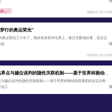
也
义乌商人凭“技术护城河”撬动政府千万订单**
2026-07-20 10:56
铁穿行的奥运荣光”
行的奥运荣光三十年了，我坐在体育评论席上，看过无数场比赛，见证过
当想
2026-07-20 10:56
边裁体能衰减临界点与越位误判的隐性关联机制——基于世界杯跑动负荷累积的实证分析
点与越位误判的隐性关联机制——基于世界杯跑动负荷累积的实证分析
评估工
2026-07-19 11:14