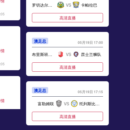
详情
罗切达尔流浪
VS
卡帕拉巴
标签
2024年5月21日
足协杯第3轮
:05
高清直播
05月24日 利雅得胜利vs卡利杰 全场录像
标签
比赛录像
利雅得胜利
05月24日 NHL季后赛东部决赛G2 佛罗里达美洲豹vs卡罗莱纳飓风 全场录像回放
澳足总
05月19日 17:00
标签
2025年5月23日
NHL季后赛东部决赛G2
详情
布里斯班奥林匹克
VS
昆士兰狮队
05月23日 05月21日NBA西部决赛G1 森林狼 - 雷霆 全场录像
:05
高清直播
标签
比赛录像
NBA
05月23日 利雅得胜利vs卡利杰 全场录像回放
澳足总
05月19日 17:15
标签
2025年5月22日
沙特联第33轮
详情
富勒姆联
VS
托列斯比卡拉
05月23日 广东广州豹vs深圳新鹏城 全场录像
:07
标签
比赛录像
深圳新鹏城
高清直播
05月22日 苏州东吴vs上海海港 全场录像