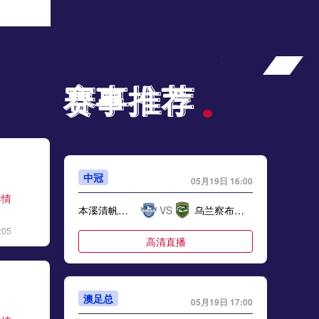
标签
比赛录像
英超
05月26日 伯恩茅斯vs莱斯特城 全场录像
标签
比赛录像
英超
赛事推荐
赛事推荐
05月26日 博洛尼亚vs热那亚 全场录像回放
标签
2025年5月25日
意甲第38轮
05月25日 亚女冠杯决赛 墨尔本城女足vs武汉车谷江大女足 全场录像回放
标签
2025年5月24日
亚女冠杯决赛
中冠
05月19日 16:00
详情
05月25日 NHL西部决赛G2 埃德蒙顿油人vs达拉斯星 全场录像回放
本溪清帆物流园
VS
乌兰察布青年人
标签
2025年5月24日
NHL西部决赛G2
:05
高清直播
05月25日 科莫vs国际米兰 全场录像回放
标签
2025年5月24日
意甲第38轮
澳足总
05月19日 17:00
05月24日 深圳青年人vs大连英博 全场录像回放