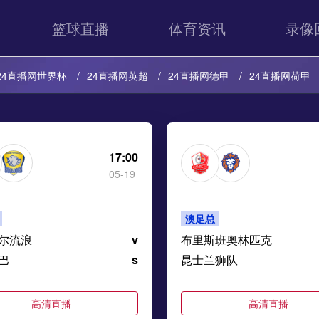
篮球直播
体育资讯
录像
24直播网世界杯
24直播网英超
24直播网德甲
24直播网荷甲
24直播网中超
24直播网法乙
24直播网西乙
24直播网英冠
24直播网巴西甲
24直播网荷乙
24直播网葡甲
24直播网德
17:00
05-19
24直播网中甲
24直播网阿塞超
24直播网丹麦超
24直播网冰
澳足总
24直播网芬超
24直播网瑞士超
24直播网苏超
尔流浪
v
布里斯班奥林匹克
巴
s
昆士兰狮队
高清直播
高清直播