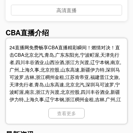
高清直播
CBA直播介绍
24直播网免费畅享CBA直播精彩瞬间！燃情对决！直
击CBA北京北汽,青岛,广东东阳光,宁波町渥,天津先行
者,四川丰谷酒业,山西汾酒,浙江方兴渡,辽宁本钢,南京,
广州,上海久事,北京控股,山东高速,新疆伊力特,深圳马
可波罗,吉林,浙江稠州金租,江苏肯帝亚,福建晋江文旅,
天津先行者,青岛,山东高速,北京北汽,深圳马可波罗,宁
波町渥,南京,浙江方兴渡,北京控股,四川丰谷酒业,新疆
伊力特,上海久事,辽宁本钢,浙江稠州金租,吉林,广州,江
苏肯帝亚,山西汾酒,广东东阳光,福建晋江文旅,深圳马
查看更多
可波罗,山东高速,青岛,北京北汽,浙江方兴渡,北京控股,
新疆伊力特,南京,浙江稠州金租,天津先行者,山西汾酒,
广东东阳光,上海久事,辽宁本钢,江苏肯帝亚,四川丰谷