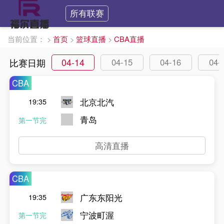
所有联赛
当前位置：
>
首页
>
篮球直播
>
CBA直播
04-14
比赛日期
04-15
04-16
04-
CBA
北京北汽
19:35
青岛
第一节完
高清直播
CBA
广东东阳光
19:35
宁波町渥
第一节完