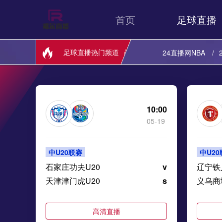
首页
足球直播
足球直播热门频道
24直播网NBA
24直播网西甲
24直播网美职业
10:00
05-19
24直播网中乙
中U20联赛
中U2
24直播网俄超
石家庄功夫U20
v
辽宁铁
天津津门虎U20
s
义乌商
高清直播