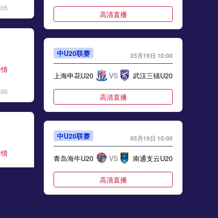
:05
标签
2024年5月21日
足协杯第3轮
高清直播
05月24日 利雅得胜利vs卡利杰 全场录像
标签
比赛录像
利雅得胜利
中U20联赛
05月19日 10:00
05月24日 NHL季后赛东部决赛G2 佛罗里达美洲豹vs卡罗莱纳飓风 全场录像回放
详情
上海申花U20
VS
武汉三镇U20
标签
2025年5月23日
NHL季后赛东部决赛G2
:05
高清直播
05月23日 05月21日NBA西部决赛G1 森林狼 - 雷霆 全场录像
标签
比赛录像
NBA
中U20联赛
05月19日 10:00
05月23日 利雅得胜利vs卡利杰 全场录像回放
详情
标签
2025年5月22日
沙特联第33轮
青岛海牛U20
VS
南通支云U20
:07
05月23日 广东广州豹vs深圳新鹏城 全场录像
高清直播
标签
比赛录像
深圳新鹏城
05月22日 苏州东吴vs上海海港 全场录像