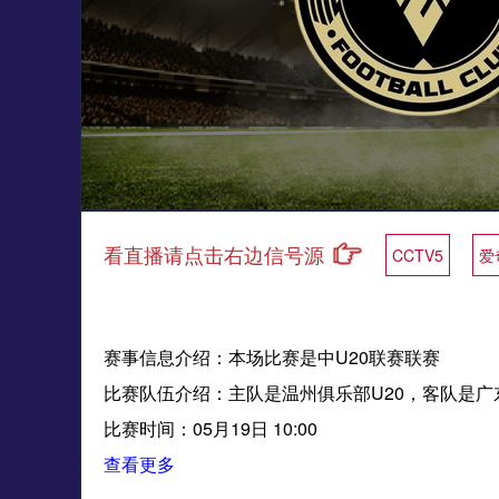
看直播请点击右边信号源
CCTV5
爱
赛事信息介绍：本场比赛是中U20联赛联赛
比赛队伍介绍：主队是温州俱乐部U20，客队是广东
比赛时间：05月19日 10:00
查看更多