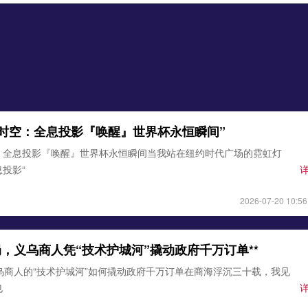
时空：全息投影『唤醒』世界杯永恒瞬间”
：全息投影『唤醒』世界杯永恒瞬间当我站在纽约时代广场的霓虹灯
投影“
2026-07-20 10:56
破局，义乌商人凭“技术护城河”撬动政府千万订单**
乌商人的“技术护城河”如何撬动政府千万订单在商海浮沉三十载，我见
也