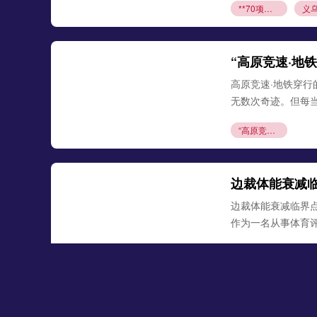
**70项专利破局
“高原竞速·地
高原竞速·地铁穿
无数次奇迹。但每
“高原竞速·地铁穿行的奥运荣光”
边裁体能衰减临界
作为一名从事体育
边裁体能衰减临界点与越位误判的隐性关联机制——基于世界杯跑动负荷累积的实证分析