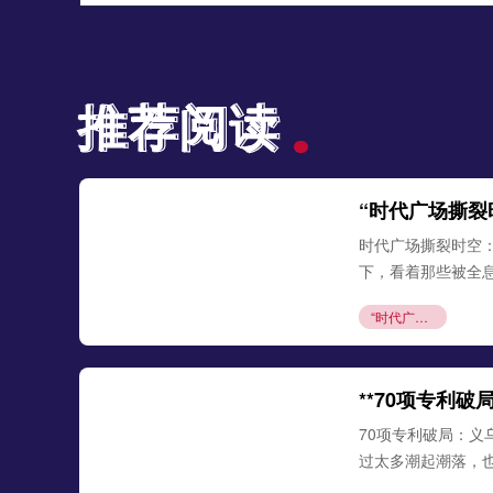
推荐阅读
推荐阅读
“时代广场撕裂
时代广场撕裂时空
下，看着那些被全息
“时代广场撕裂时空：全息投影『唤醒』世界杯永恒瞬间”
**70项专利
70项专利破局：义
过太多潮起潮落，