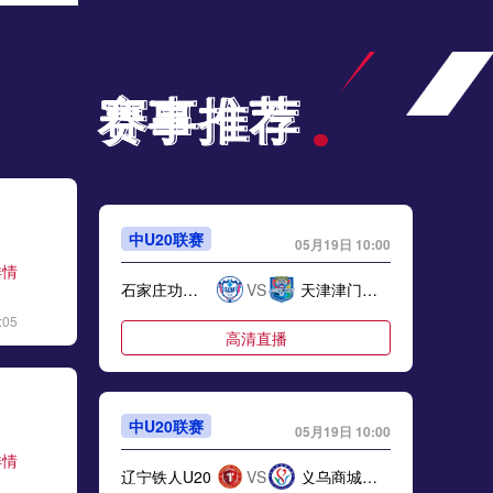
标签
比赛录像
英超
05月26日 伯恩茅斯vs莱斯特城 全场录像
赛事推荐
赛事推荐
标签
比赛录像
英超
05月26日 博洛尼亚vs热那亚 全场录像回放
标签
2025年5月25日
意甲第38轮
05月25日 亚女冠杯决赛 墨尔本城女足vs武汉车谷江大女足 全场录像回放
中U20联赛
05月19日 10:00
标签
2025年5月24日
亚女冠杯决赛
详情
石家庄功夫U20
VS
天津津门虎U20
05月25日 NHL西部决赛G2 埃德蒙顿油人vs达拉斯星 全场录像回放
:05
高清直播
标签
2025年5月24日
NHL西部决赛G2
05月25日 科莫vs国际米兰 全场录像回放
中U20联赛
标签
2025年5月24日
意甲第38轮
05月19日 10:00
详情
辽宁铁人U20
VS
义乌商城学校U20
05月24日 深圳青年人vs大连英博 全场录像回放