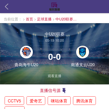
当前位置：
>
首页
>
足球直播
>
中U20联赛直播
中U20联赛
05-19 10:00
0-0
青岛海牛U20
南通支云U20
观看直播
直播信号源
CCTV5
爱奇艺
咪咕体育
腾讯体育