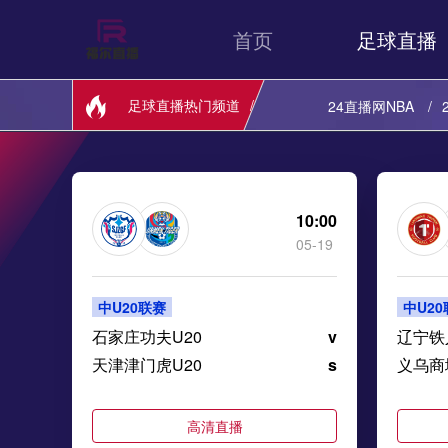
首页
足球直播
足球直播热门频道
24直播网NBA
24直播网西甲
24直播网美职业
10:00
05-19
24直播网中乙
中U20联赛
中U2
24直播网俄超
石家庄功夫U20
v
辽宁铁
天津津门虎U20
s
义乌商
高清直播