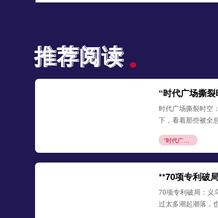
推荐阅读
推荐阅读
“时代广场撕裂
时代广场撕裂时空
下，看着那些被全息
“时代广场撕裂时空：全息投影『唤醒』世界杯永恒瞬间”
**70项专利
70项专利破局：义
过太多潮起潮落，