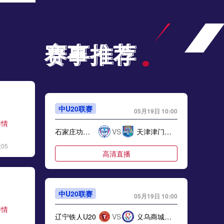
标签
比赛录像
英超
05月26日 伯恩茅斯vs莱斯特城 全场录像
赛事推荐
赛事推荐
标签
比赛录像
英超
05月26日 博洛尼亚vs热那亚 全场录像回放
标签
2025年5月25日
意甲第38轮
05月25日 亚女冠杯决赛 墨尔本城女足vs武汉车谷江大女足 全场录像回放
中U20联赛
05月19日 10:00
标签
2025年5月24日
亚女冠杯决赛
详情
石家庄功夫U20
VS
天津津门虎U20
05月25日 NHL西部决赛G2 埃德蒙顿油人vs达拉斯星 全场录像回放
:05
高清直播
标签
2025年5月24日
NHL西部决赛G2
05月25日 科莫vs国际米兰 全场录像回放
中U20联赛
标签
2025年5月24日
意甲第38轮
05月19日 10:00
详情
辽宁铁人U20
VS
义乌商城学校U20
05月24日 深圳青年人vs大连英博 全场录像回放