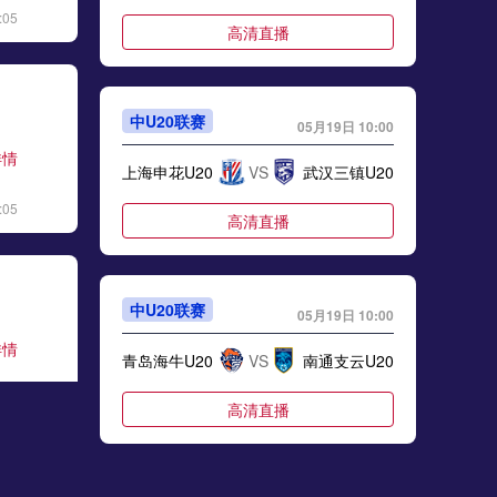
:05
标签
2024年5月21日
足协杯第3轮
高清直播
05月24日 利雅得胜利vs卡利杰 全场录像
标签
比赛录像
利雅得胜利
中U20联赛
05月19日 10:00
05月24日 NHL季后赛东部决赛G2 佛罗里达美洲豹vs卡罗莱纳飓风 全场录像回放
详情
上海申花U20
VS
武汉三镇U20
标签
2025年5月23日
NHL季后赛东部决赛G2
:05
高清直播
05月23日 05月21日NBA西部决赛G1 森林狼 - 雷霆 全场录像
标签
比赛录像
NBA
中U20联赛
05月19日 10:00
05月23日 利雅得胜利vs卡利杰 全场录像回放
详情
标签
2025年5月22日
沙特联第33轮
青岛海牛U20
VS
南通支云U20
:07
05月23日 广东广州豹vs深圳新鹏城 全场录像
高清直播
标签
比赛录像
深圳新鹏城
05月22日 苏州东吴vs上海海港 全场录像