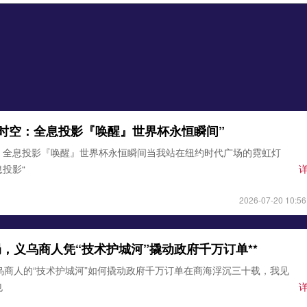
时空：全息投影『唤醒』世界杯永恒瞬间”
：全息投影『唤醒』世界杯永恒瞬间当我站在纽约时代广场的霓虹灯
投影“
2026-07-20 10:56
破局，义乌商人凭“技术护城河”撬动政府千万订单**
乌商人的“技术护城河”如何撬动政府千万订单在商海浮沉三十载，我见
也