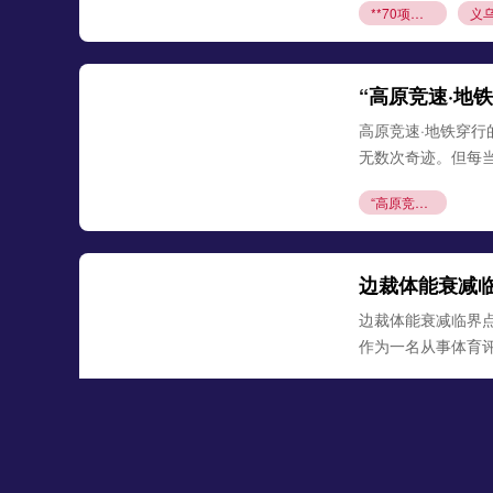
**70项专利破局
“高原竞速·地
高原竞速·地铁穿
无数次奇迹。但每
“高原竞速·地铁穿行的奥运荣光”
边裁体能衰减临界
作为一名从事体育
边裁体能衰减临界点与越位误判的隐性关联机制——基于世界杯跑动负荷累积的实证分析